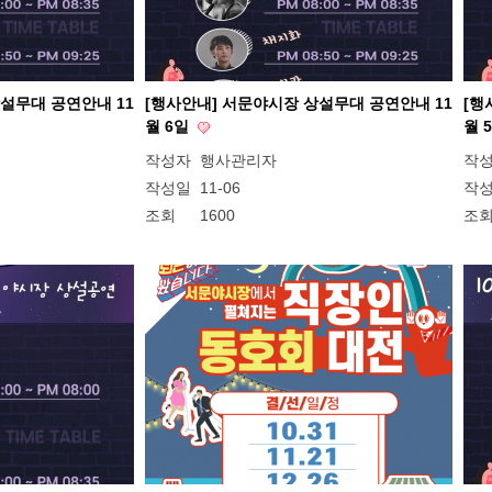
설무대 공연안내 11
[행사안내] 서문야시장 상설무대 공연안내 11
[행
월 6일
월 
작성자
행사관리자
작
작성일
11-06
작
조회
1600
조