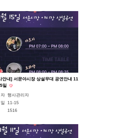
사안내] 서문야시장 상설무대 공연안내 11
15일
성자
행사관리자
성일
11-15
회
1516