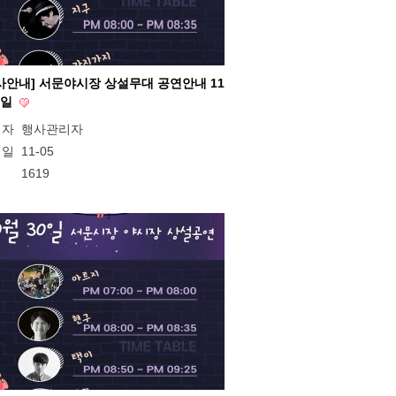
사안내] 서문야시장 상설무대 공연안내 11
5일
성자
행사관리자
성일
11-05
회
1619