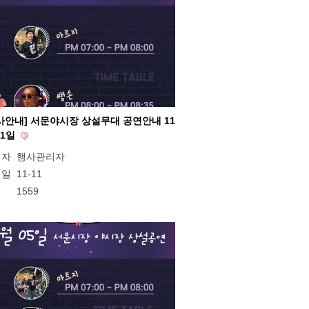
사안내] 서문야시장 상설무대 공연안내 11
11일
성자
행사관리자
성일
11-11
회
1559