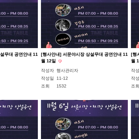
설무대 공연안내 11
[행사안내] 서문야시장 상설무대 공연안내 11
[행
월 12일
월 
작성자
행사관리자
작
작성일
11-12
작
조회
1532
조