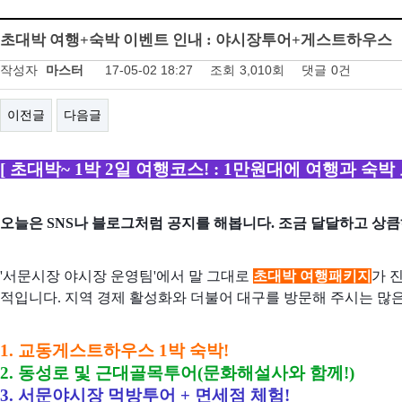
초대박 여행+숙박 이벤트 인내 : 야시장투어+게스트하우스
작성자
마스터
17-05-02 18:27
조회
3,010회
댓글
0건
이전글
다음글
[ 초대박~ 1박 2일 여행코스! : 1만원대에 여행과 숙박 
오늘은 SNS나 블로그처럼 공지를 해봅니다. 조금 달달하고 상큼하
'서문시장 야시장 운영팀'에서 말 그대로
초대박 여행패키지
가 
적입니다. 지역 경제 활성화와 더불어 대구를 방문해 주시는 많은
1. 교동게스트하우스 1박 숙박!
2. 동성로 및 근대골목투어(문화해설사와 함께!)
3. 서문야시장 먹방투어 + 면세점 체험!