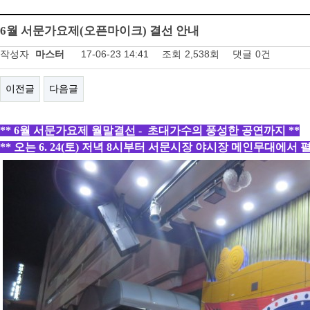
6월 서문가요제(오픈마이크) 결선 안내
작성자
마스터
17-06-23 14:41
조회
2,538회
댓글
0건
이전글
다음글
** 6월 서문가요제 월말결선 -
초대가수의 풍성한 공연까지 **
** 오는 6. 24(토) 저녁 8시부터 서문시장 야시장 메인무대에서 