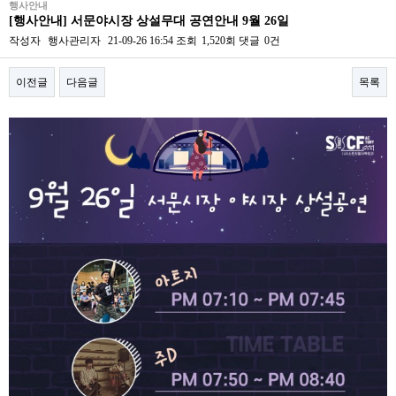
행사안내
[행사안내] 서문야시장 상설무대 공연안내 9월 26일
작성자
행사관리자
21-09-26 16:54
조회
1,520회
댓글
0건
이전글
다음글
목록
본문