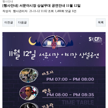
행사안내
[행사안내] 서문야시장 상설무대 공연안내 11월 12일
작성자
행사관리자
21-11-12 11:02
조회
1,490회
댓글
0건
이전글
다음글
목록
본문