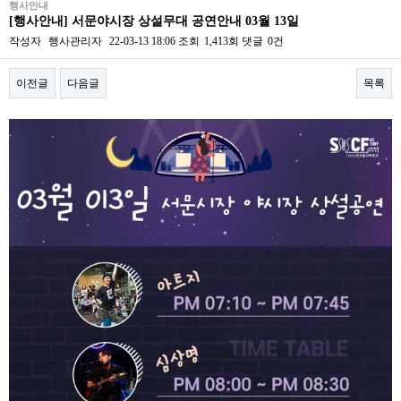
행사안내
[행사안내] 서문야시장 상설무대 공연안내 03월 13일
작성자
행사관리자
22-03-13 18:06
조회
1,413회
댓글
0건
이전글
다음글
목록
본문