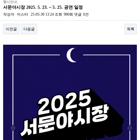
행사안내
서문야시장 2025. 5. 23. ~ 5. 25. 공연 일정
작성자
마스터
25-05-30 13:24
조회
990회
댓글
0건
이전글
다음글
목록
본문