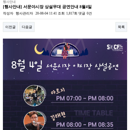
행사안내
[행사안내] 서문야시장 상설무대 공연안내 8월4일
작성자
행사관리자
20-08-04 11:41
조회
1,817회
댓글
0건
이전글
다음글
목록
본문