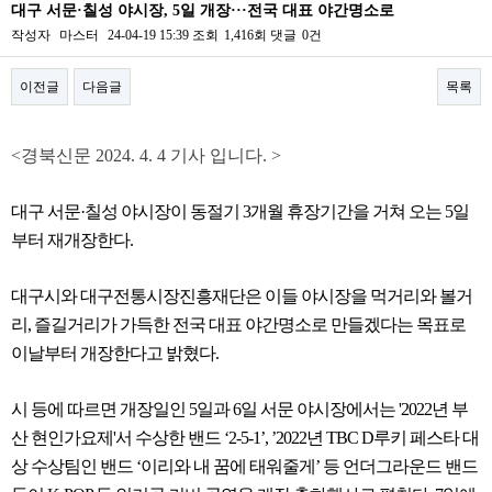
대구 서문·칠성 야시장, 5일 개장···전국 대표 야간명소로
작성자
마스터
24-04-19 15:39
조회
1,416회
댓글
0건
이전글
다음글
목록
본문
<경북신문
2024. 4. 4
기사 입니다. >
대구 서문·칠성 야시장이 동절기 3개월 휴장기간을 거쳐 오는 5일
부터 재개장한다.
대구시와 대구전통시장진흥재단은 이들 야시장을 먹거리와 볼거
리, 즐길거리가 가득한 전국 대표 야간명소로 만들겠다는 목표로
이날부터 개장한다고 밝혔다.
시 등에 따르면 개장일인 5일과 6일 서문 야시장에서는 '2022년 부
산 현인가요제'서 수상한 밴드 ‘2-5-1’, ’2022년 TBC D루키 페스타 대
상 수상팀인 밴드 ‘이리와 내 꿈에 태워줄게’ 등 언더그라운드 밴드