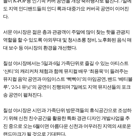
들이 K-POP 등 인기곡 커버 공연을 개장 축하행사로 펼친다. 7일에
도 지역 인디밴드들의 인디 록과 대중가요 커버곡 공연이 이어진
다.
서문 야시장은 젊은 층과 관광객이 주말에 많이 찾는 핫플 관광지
역할을 할 수 있도록 야외무대 및 청사초롱 정비, 노후화된 음식 매
대 보수 등 야시장의 환경을 개선했다.
칠성 야시장에서는 5일과 6일 가족단위로 즐길 수 있는 아티스트
‘샨티’의 캐리커처 체험과 함께 뮤지컬 배우 ‘최용욱’이 들려주는
뮤지컬 음악 공연과 마임이스트 ‘삑삑이’의 마임공연, 밴드 ‘베티블
루’, ‘2-5-1 유닛’의 공연이 진행되며 7일에도 지역 뮤지션들의 포크
송 공연이 펼쳐진다.
칠성 야시장은 시민과 가족단위 방문객들의 휴식공간으로 조성하
기 위해 신천 친수공간을 활용한 특화 경관 디자인 개발사업을 추
진 중으로 오는 6월이면 아름다운 신천과 어우러진 지역의 새로운
랜드마크가 될 것으로 기대된다.