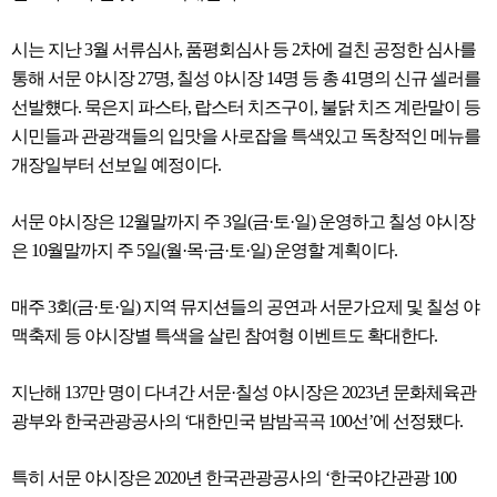
시는 지난 3월 서류심사, 품평회심사 등 2차에 걸친 공정한 심사를
통해 서문 야시장 27명, 칠성 야시장 14명 등 총 41명의 신규 셀러를
선발헀다. 묵은지 파스타, 랍스터 치즈구이, 불닭 치즈 계란말이 등
시민들과 관광객들의 입맛을 사로잡을 특색있고 독창적인 메뉴를
개장일부터 선보일 예정이다.
서문 야시장은 12월말까지 주 3일(금·토·일) 운영하고 칠성 야시장
은 10월말까지 주 5일(월·목·금·토·일) 운영할 계획이다.
매주 3회(금·토·일) 지역 뮤지션들의 공연과 서문가요제 및 칠성 야
맥축제 등 야시장별 특색을 살린 참여형 이벤트도 확대한다.
지난해 137만 명이 다녀간 서문·칠성 야시장은 2023년 문화체육관
광부와 한국관광공사의 ‘대한민국 밤밤곡곡 100선’에 선정됐다.
특히 서문 야시장은 2020년 한국관광공사의 ‘한국야간관광 100