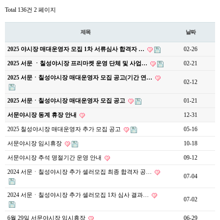
Total 136건
2 페이지
제목
날짜
2025 야시장 매대운영자 모집 1차 서류심사 합격자 …
02-26
2025 서문 ㆍ칠성야시장 프리마켓 운영 단체 및 사업…
02-21
2025 서문ㆍ칠성야시장 매대운영자 모집 공고(기간 연…
02-12
2025 서문ㆍ칠성야시장 매대운영자 모집 공고
01-21
서문야시장 동계 휴장 안내
12-31
2025 칠성야시장 매대운영자 추가 모집 공고
05-16
서문야시장 임시휴장
10-18
서문야시장 추석 명절기간 운영 안내
09-12
2024 서문ㆍ칠성야시장 추가 셀러모집 최종 합격자 공…
07-04
2024 서문ㆍ칠성야시장 추가 셀러모집 1차 심사 결과…
07-02
6월 29일 서문야시장 임시휴장
06-29