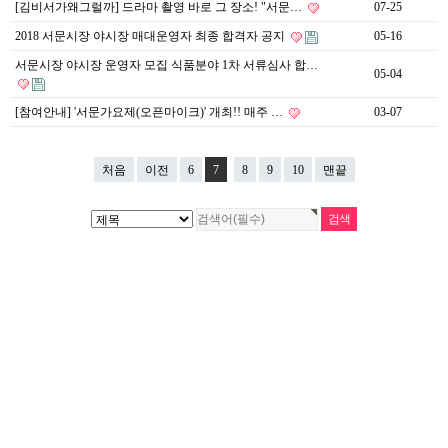
[김비서가왜그럴까] 드라마 촬영 바로 그 장소! "서문…
07-25
2018 서문시장 야시장 매대운영자 최종 합격자 공지
05-16
서문시장 야시장 운영자 모집 식품분야 1차 서류심사 합…
05-04
[참여안내] '서문가요제(오픈마이크)' 개최!! 매주 …
03-07
처음
이전
6
7
8
9
10
맨끝