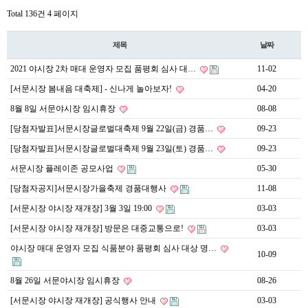
Total 136건
4 페이지
제목
날짜
2021 야시장 2차 매대 운영자 모집 품평회 심사 대…
11-02
[서문시장 봄내음 대축제] - 신나게 놀아보자!
04-20
8월 8일 서문야시장 임시휴장
08-08
[당첨자발표]서문시장글로벌대축제 9월 22일(금) 경품…
09-23
[당첨자발표]서문시장글로벌대축제 9월 23일(토) 경품…
09-23
서문시장 플레이존 공모사업
05-30
[당첨자공지]서문시장가을축제 경품대행사
11-08
[서문시장 야시장 재개장] 3월 3일 19:00
03-03
[서문시장 야시장 재개장] 방문은 대중교통으로!
03-03
야시장 매대 운영자 모집 식품분야 품평회 심사 대상 명…
10-09
8월 26일 서문야시장 임시휴장
08-26
[서문시장 야시장 재개장] 공식행사 안내
03-03