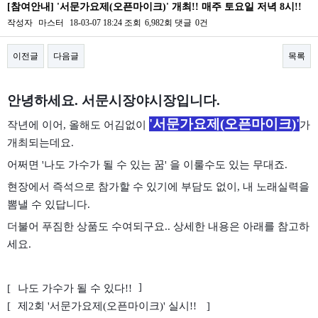
[참여안내] '서문가요제(오픈마이크)' 개최!! 매주 토요일 저녁 8시!!
작성자
마스터
18-03-07 18:24
조회
6,982회
댓글
0건
이전글
다음글
목록
본문
안녕하세요. 서문시장야시장입니다.
'서문가요제(오픈마이크)'
작년에 이어, 올해도 어김없이
가
개최되는데요.
어쩌면 '나도 가수가 될 수 있는 꿈' 을 이룰수도 있는 무대죠.
현장에서 즉석으로 참가할 수 있기에 부담도 없이, 내 노래실력을
뽐낼 수 있답니다.
더불어 푸짐한 상품도 수여되구요..
상세한 내용은 아래를 참고하
세요.
]
[
나도 가수가 될 수 있다!!
[
제2회 '서문가요제(오픈마이크)' 실시!!
]