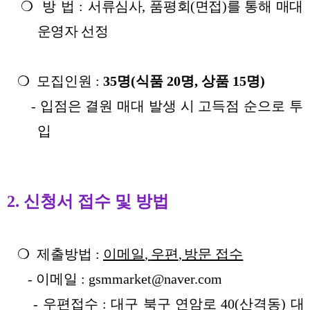
❍
방 법
:
서류심사
,
품평회
(
면접
)
를 통해 매대
운영자 선정
❍
모집인원
:
35
명
(
식품
20
명
,
상품
15
명
)
-
입점은 결원 매대 발생 시 고득점 순으로 투
입
2.
신청서 접수 및 방법
❍
제출방법
:
이메일
,
우편
,
방문 접수
-
이메일
: gsmmarket@naver.com
-
우편접수
:
대구 북구 연암로
40(
산격동
)
대