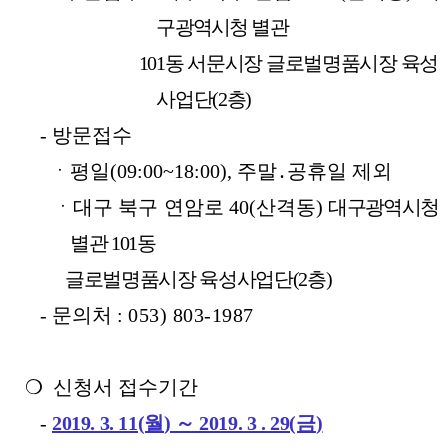
구광역시청
별관
101
동
서문시장 글로벌명품시장 육성
사업단
(2
층
)
-
방문접수
ㆍ
평일
(09:00~18:00),
주말
․
공휴일 제외
ㆍ
대구 북구 연암로
40(
산격동
)
대구광역시청
별관
101
동
글로벌명품시장 육성사업단
(2
층
)
-
문의처
:
053) 803-1987
❍
신청서 접수기간
-
2019. 3. 11(월
)
～
2019. 3 . 29(금
)