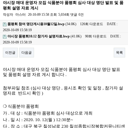
야시장 매대 운영자 모집 식품분야 품평회 심사 대상 명단 발표 및 품
평회 설명 자료 게시
작성자
마스터
20-10-09 15:58
조회
5,034회
댓글
0건
품평회 참여 명단게시용10월12일.hwp
(34.0K)
126회 다운로드
DATE :
2020-10-09 15:58:19
야시장 품평회10.12 참가자 설명자료.hwp
(41.0K)
90회 다운로드
DATE :
2020-10-09 15:58:19
이전글
다음글
목록
본문
야시장 매대 운영자 모집 식품분야 품평회 심사 대상 명단 발표
및 품평회 설명 자료 게시 합니다
.
첨부파일 참조
(
심사 대상 명단
,
응시조 확인 및 일정
,
참가자 설
명자료
반드시 확인
)
❍
식품분야 품평회
가
.
대 상
:
식품분야 품평회 심사 대상으로 개최
나
.
일 시
: 2020. 10. 12(
월
) 12:30분~
다
.
장 소
:
대구 북구 칠성남로
230
칠성종합시장복합커뮤니티센