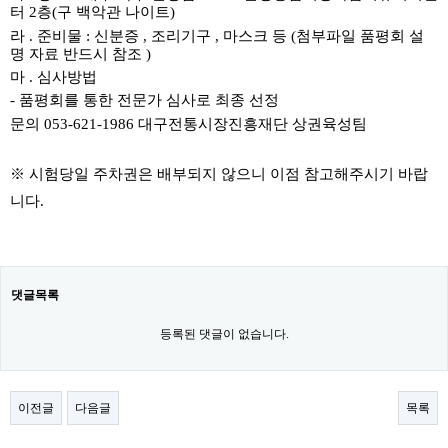
터
2
층
(
구 백악관 나이트
)
라
.
준비물
:
신분증
,
조리기구
,
마스크 등
(
첨부파일 품평회 설
명 자료 반드시 참조
)
마
.
심사방법
-
품평회를 통한 전문가 심사로 최종 선정
문의
053-621-1986
대구전통시장진흥재단 상권육성팀
※
시험당일 주차권은 배부되지 않으니 이점 참고해주시기 바랍
니다
.
댓글목록
등록된 댓글이 없습니다.
이전글
다음글
목록