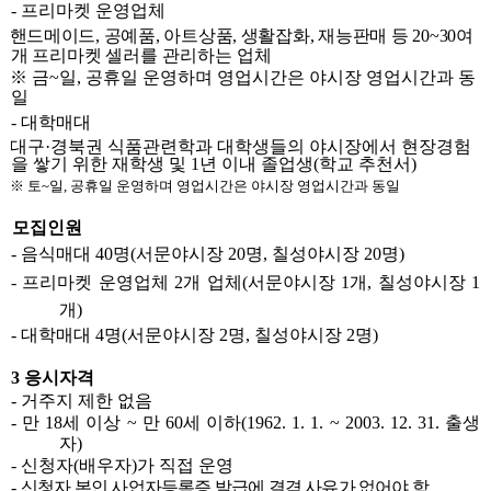
-
프리마켓 운영업체
핸드메이드
,
공예품
,
아트상품
,
생활잡화
,
재능판매 등
20~30
여
개 프리마켓
셀러를 관리하는 업체
※
금
~
일
,
공휴일 운영하며 영업시간은 야시장 영업시간과 동
일
-
대학매대
대구
·
경북권 식품관련학과 대학생들의 야시장에서 현장경험
을 쌓기 위한 재학생 및
1
년 이내 졸업생
(
학교 추천서
)
※
토
~
일
,
공휴일 운영하며 영업시간은 야시장 영업시간과 동일
2.
모집인원
-
음식매대
40
명
(
서문야시장
20
명
,
칠성야시장
20
명
)
-
프리마켓 운영업체
2
개 업체
(
서문야시장
1
개
,
칠성야시장
1
개
)
-
대학매대
4
명
(
서문야시장
2
명
,
칠성야시장
2
명
)
3
응시자격
-
거주지 제한 없음
-
만
18
세 이상
~
만
60
세 이하
(1962. 1. 1. ~ 2003. 12. 31.
출생
자
)
-
신청자
(
배우자
)
가 직접 운영
-
신청자 본인 사업자등록증 발급에 결격 사유가 없어야 함