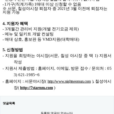
-
1
가구
(
직계가족
) 1
매대 이상 신청할 수 없음
※
서문
,
칠성야시장 퇴점자 중
2021
년
3
월 이전에 퇴점자는
지원 가능
4.
지원자 혜택
-
3
개월간 관리비 지원
(
개별 전기요금 제외
)
-
메뉴 및 밀키트 개발 컨설팅
-
매대 상호
,
홍보판 등
VMD
지원
(
대학매대
)
5.
신청방법
-
지원을 희망하는 야시장
(
서문
,
칠성 야시장 중 택
1)
지원서
작성
-
지원서 제출방법
:
홈페이지
,
이메일
,
방문 접수 /
문의처
:
05
3) 621-1985~6
-
홈페이지
:
서문야시장
(
http://www.nightseomun.com
),
칠성야시
장
(
http://7starnm.com
)
댓글목록
등록된 댓글이 없습니다.