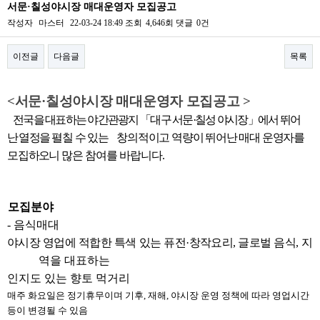
서문·칠성야시장 매대운영자 모집공고
작성자
마스터
22-03-24 18:49
조회
4,646회
댓글
0건
이전글
다음글
목록
본문
<
서문
·
칠성야시장 매대운영자 모집공고
>
전국을 대표하는 야간관광지
「
대구 서문
·
칠성 야시장
」
에서
뛰어
난
열
정을
펼칠 수 있는 창의적이고 역량이 뛰어난 매대 운영자를
모집
하오니
많은
참여를 바랍니다
.
1.
모집분야
-
음식매대
야시장 영업에 적합한 특색 있는 퓨전
·
창작요리
,
글로벌 음식
,
지
역을 대표하는
인지도 있는 향토 먹거리
※
매주 화요일은 정기휴무이며 기후
,
재해
,
야시장 운영 정책에 따라 영업시간
등이 변경될 수 있음