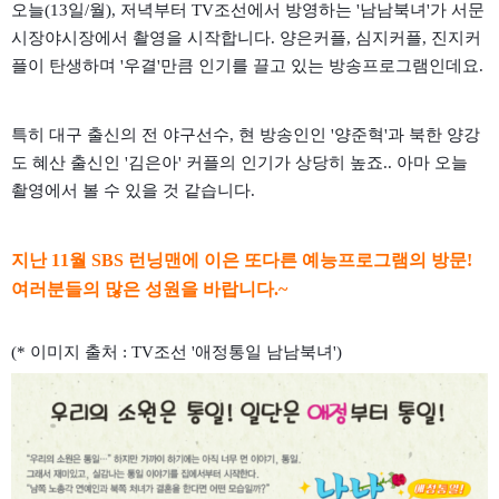
오늘(13일/월), 저녁부터 TV조선에서 방영하는 '남남북녀'가 서문
시장야시장에서 촬영을 시작합니다. 양은커플, 심지커플, 진지커
플이 탄생하며 '우결'만큼 인기를 끌고 있는 방송프로그램인데요.
특히 대구 출신의 전 야구선수, 현 방송인인 '양준혁'과 북한 양강
도 혜산 출신인 '김은아' 커플의 인기가 상당히 높죠.. 아마 오늘
촬영에서 볼 수 있을 것 같습니다.
지난 11월 SBS 런닝맨에 이은 또다른 예능프로그램의 방문!
여러분들의 많은 성원을 바랍니다.~
(* 이미지 출처 : TV조선 '애정통일 남남북녀')