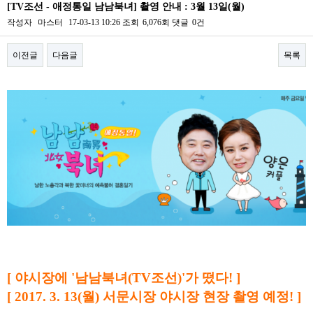
[TV조선 - 애정통일 남남북녀] 촬영 안내 : 3월 13일(월)
작성자
마스터
17-03-13 10:26
조회
6,076회
댓글
0건
이전글
다음글
목록
본문
[ 야시장에 '남남북녀(TV조선)'가 떴다! ]
[ 2017. 3. 13(월) 서문시장 야시장 현장 촬영 예정! ]