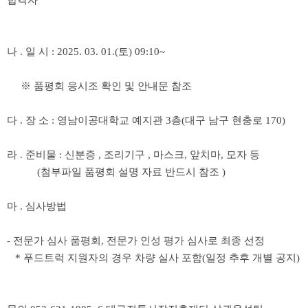
합격자
나
.
일 시
: 2025. 03. 01.(
토
) 09:10~
※
품평회 응시조 확인 및 안내문 참조
다
.
장 소
:
영남이공대학교 예지관
3
층(
대구 남구 현충로
170
)
라
.
준비물
:
신분증
,
조리기구
,
마스크, 앞치마, 모자 등
(
첨부파일 품평회 설명 자료 반드시 참조
)
마
.
심사방법
-
전문가 심사 품평회
,
전문가 인성 평가 심사로 최종 선정
* 푸드트럭 지원자의 경우 차량 실사 포함(일정 추후 개별 공지)