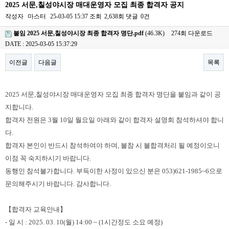
2025 서문,칠성야시장 매대운영자 모집 최종 합격자 공지
작성자
마스터
25-03-05 15:37
조회
2,638회
댓글
0건
붙임 2025 서문,칠성야시장 최종 합격자 명단.pdf
(46.3K)
274회 다운로드
DATE : 2025-03-05 15:37:29
이전글
다음글
목록
본문
2025
서문,칠성야시장 매대운영자 모집
최종 합격자 명단을 붙임과 같이 공
지합니다
.
합격자 전원은 3월 10일 월요일
아래와 같이 합격자 설명회 참석하셔야 합니
다.
합격자
본인이 반드시 참석하여야 하며
,
불참 시 불합격처리 될 예정이오니
이점 꼭 숙지하시기 바랍니다.
동행인 참석불가합니다.
부득이한 사정이 있으신 분은 053)621-1985~6으로
문의해주시기 바랍니다. 감사합니다.
【
합격자 교육안내
】
-
일 시
: 2025
. 03. 10(월
) 14:00 ~ (1시간정도 소요 예정)