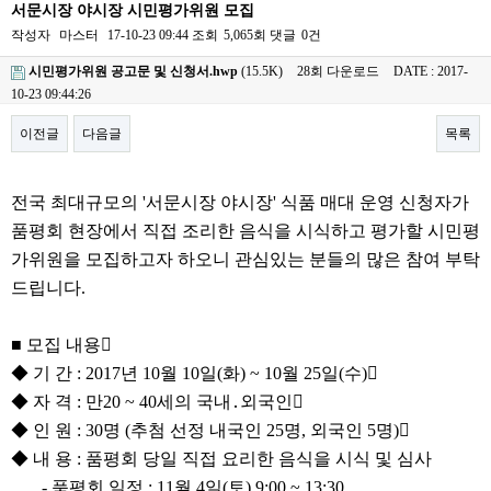
서문시장 야시장 시민평가위원 모집
작성자
마스터
17-10-23 09:44
조회
5,065회
댓글
0건
시민평가위원 공고문 및 신청서.hwp
(15.5K)
28회 다운로드
DATE : 2017-
10-23 09:44:26
이전글
다음글
목록
본문
전국 최대규모의
'
서문시장 야시장
'
식품 매대 운영 신청자가
품평회 현장에서 직접 조리한 음식을 시식하고 평가할 시민평
가위원을 모집하고자 하오니 관심있는 분들의 많은 참여 부탁
드립니다
.
■
모집 내용

◆
기 간
: 2017
년
10
월
10
일
(
화
) ~ 10
월
25
일
(
수
)

◆
자 격
:
만
20 ~ 40
세의 국내
․
외국인

◆
인 원
: 30
명
(
추첨 선정 내국인
25
명
,
외국인
5
명
)

◆
내 용
:
품평회 당일 직접 요리한 음식을 시식 및 심사
-
품평회 일정
: 11
월 4
일
(
토
) 9:00 ~ 13:30